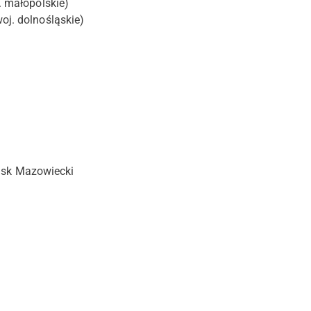
 małopolskie)
j. dolnośląskie)
zisk Mazowiecki
Nagroda Naukowa PTPK
Kontakt