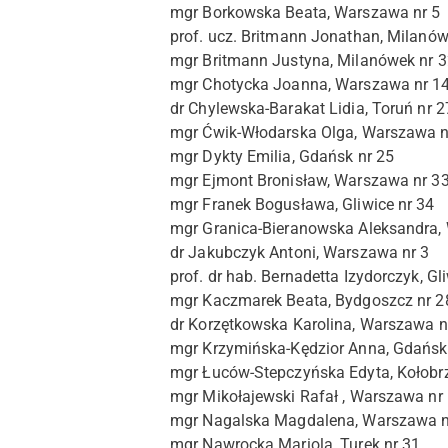
mgr Borkowska Beata, Warszawa nr 5
prof. ucz. Britmann Jonathan, Milanów
mgr Britmann Justyna, Milanówek nr 3
mgr Chotycka Joanna, Warszawa nr 1
dr Chylewska-Barakat Lidia, Toruń nr 2
mgr Ćwik-Włodarska Olga, Warszawa n
mgr Dykty Emilia, Gdańsk nr 25
mgr Ejmont Bronisław, Warszawa nr 3
mgr Franek Bogusława, Gliwice nr 34
mgr Granica-Bieranowska Aleksandra,
dr Jakubczyk Antoni, Warszawa nr 3
prof. dr hab. Bernadetta Izydorczyk, Gli
mgr Kaczmarek Beata, Bydgoszcz nr 2
dr Korzętkowska Karolina, Warszawa n
mgr Krzymińska-Kędzior Anna, Gdańsk
mgr Łuców-Stepczyńska Edyta, Kołobrz
mgr Mikołajewski Rafał , Warszawa nr
mgr Nagalska Magdalena, Warszawa n
mgr Nawrocka Mariola, Turek nr 31