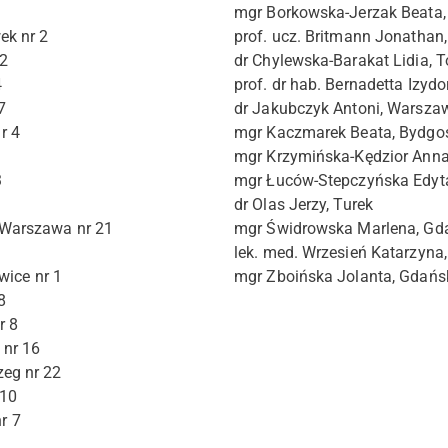
mgr Borkowska-Jerzak Beata
ek nr 2
prof. ucz. Britmann Jonathan
2
dr Chylewska-Barakat Lidia, T
4
prof. dr hab. Bernadetta Izydo
7
dr Jakubczyk Antoni, Warsza
r 4
mgr Kaczmarek Beata, Bydgo
mgr Krzymińska-Kędzior Ann
3
mgr Łuców-Stepczyńska Edyta
dr Olas Jerzy, Turek
 Warszawa nr 21
mgr Świdrowska Marlena, Gd
lek. med. Wrzesień Katarzyna
wice nr 1
mgr Zboińska Jolanta, Gdańs
8
r 8
 nr 16
eg nr 22
 10
r 7