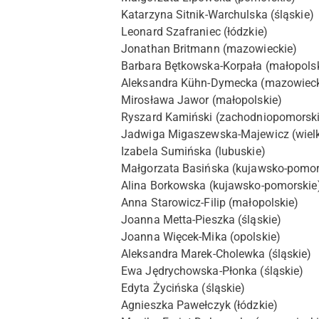
Katarzyna Sitnik-Warchulska (śląskie)
Leonard Szafraniec (łódzkie)
Jonathan Britmann (mazowieckie)
Barbara Bętkowska-Korpała (małopolsk
Aleksandra Kühn-Dymecka (mazowieck
Mirosława Jawor (małopolskie)
Ryszard Kamiński (zachodniopomorski
Jadwiga Migaszewska-Majewicz (wielk
Izabela Sumińska (lubuskie)
Małgorzata Basińska (kujawsko-pomor
Alina Borkowska (kujawsko-pomorskie
Anna Starowicz-Filip (małopolskie)
Joanna Metta-Pieszka (śląskie)
Joanna Więcek-Mika (opolskie)
Aleksandra Marek-Cholewka (śląskie)
Ewa Jędrychowska-Płonka (śląskie)
Edyta Życińska (śląskie)
Agnieszka Pawełczyk (łódzkie)