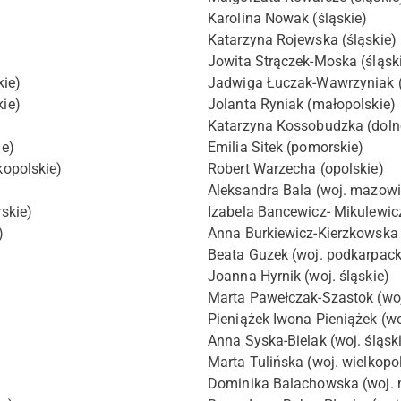
Karolina Nowak (śląskie)
Katarzyna Rojewska (śląskie)
Jowita Strączek-Moska (śląsk
ie)
Jadwiga Łuczak-Wawrzyniak (
ie)
Jolanta Ryniak (małopolskie)
Katarzyna Kossobudzka (doln
e)
Emilia Sitek (pomorskie)
opolskie)
Robert Warzecha (opolskie)
Aleksandra Bala (woj. mazowi
skie)
Izabela Bancewicz- Mikulewicz
)
Anna Burkiewicz-Kierzkowska 
Beata Guzek (woj. podkarpack
Joanna Hyrnik (woj. śląskie)
Marta Pawełczak-Szastok (woj
Pieniążek Iwona Pieniążek (wo
Anna Syska-Bielak (woj. śląsk
Marta Tulińska (woj. wielkopo
Dominika Balachowska (woj. 