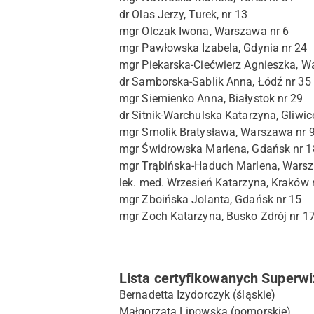
dr Olas Jerzy, Turek, nr 13
mgr Olczak Iwona, Warszawa nr 6
mgr Pawłowska Izabela, Gdynia nr 24
mgr Piekarska-Ciećwierz Agnieszka, W
dr Samborska-Sablik Anna, Łódź nr 35
mgr Siemienko Anna, Białystok nr 29
dr Sitnik-Warchulska Katarzyna, Gliwic
mgr Smolik Bratysława, Warszawa nr 
mgr Świdrowska Marlena, Gdańsk nr 1
mgr Trąbińska-Haduch Marlena, Warsz
lek. med. Wrzesień Katarzyna, Kraków 
mgr Zboińska Jolanta, Gdańsk nr 15
mgr Zoch Katarzyna, Busko Zdrój nr 1
Lista certyfikowanych Superwi
Bernadetta Izydorczyk (śląskie)
Małgorzata Lipowska (pomorskie)