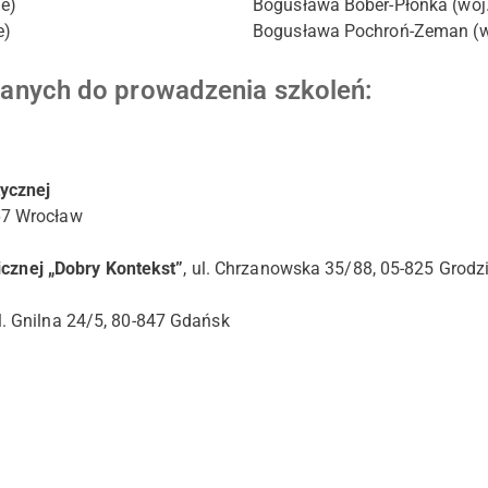
e)
Bogusława Bober-Płonka (woj.
e)
Bogusława Pochroń-Zeman (wo
anych do prowadzenia szkoleń:
tycznej
67 Wrocław
nicznej „Dobry Kontekst”
, ul. Chrzanowska 35/88, 05-825 Grod
l. Gnilna 24/5, 80-847 Gdańsk
Home
Sekcja Psychologii Klinicznej