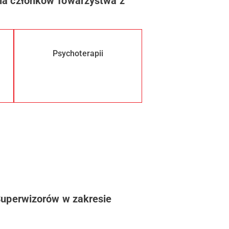
la członków Towarzystwa z
Psychoterapii
Superwizorów w zakresie