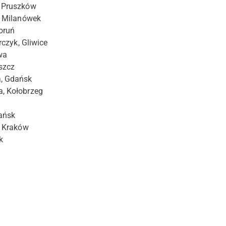
, Pruszków
, Milanówek
oruń
rczyk, Gliwice
wa
szcz
a, Gdańsk
, Kołobrzeg
ańsk
, Kraków
k