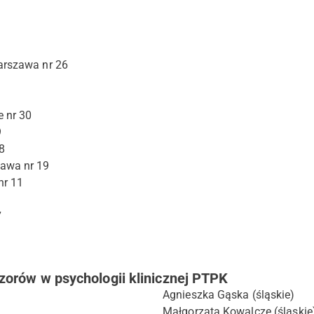
arszawa nr 26
e nr 30
9
8
awa nr 19
nr 11
7
zorów w psychologii klinicznej PTPK
Agnieszka Gąska (śląskie)
Małgorzata Kowalcze (śląskie